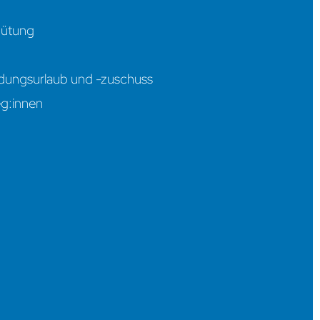
gütung
ildungsurlaub und -zuschuss
eg:innen