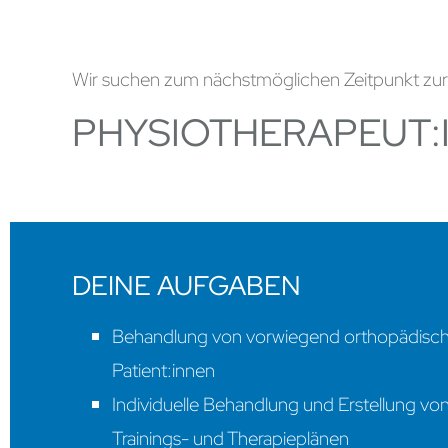
Wir suchen zum nächstmöglichen Zeitpunkt zur
PHYSIOTHERAPEUT:I
DEINE AUFGABEN
Behandlung von vorwiegend orthopädisc
Patient:innen
Individuelle Behandlung und Erstellung vo
Trainings- und Therapieplänen