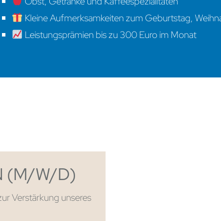
Obst, Getränke und Kaffeespezialitäten
Kleine Aufmerksamkeiten zum Geburtstag, Weihn
Leistungsprämien bis zu 300 Euro im Monat
 (M/W/D)
ur Verstärkung unseres