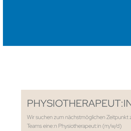
PHYSIOTHERAPEUT:IN
Wir suchen zum nächstmöglichen Zeitpunkt z
Teams eine:n Physiotherapeut:in (m/w/d)