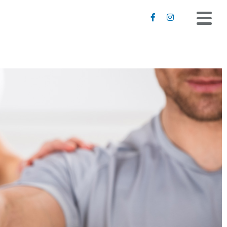
BRÖGELMANN
LEISTUNGEN
JOBS
KONTAKT
REZEPT SENDEN
Rezeption Physiotherapie
02191 62595
info@zfg-broegelmann.de
Rückenzentrum
02191 5926601
rz@zfg-broegelmann.de