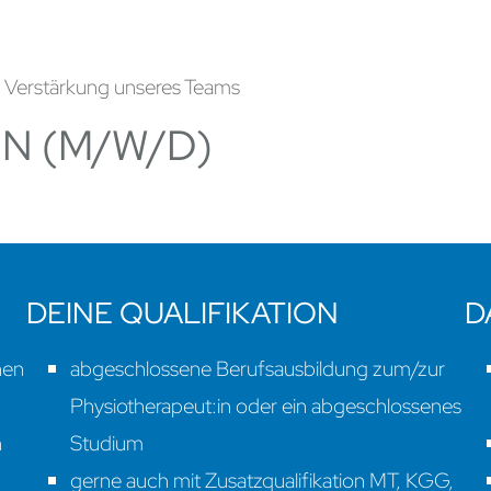
 Verstärkung unseres Teams
N (M/W/D)
DEINE QUALIFIKATION
D
hen
abgeschlossene Berufsausbildung zum/zur
Physiotherapeut:in oder ein abgeschlossenes
n
Studium
gerne auch mit Zusatzqualifikation MT, KGG,