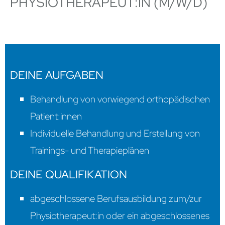
PHYSIOTHERAPEUT:IN (M/W/D)
Unsere Rezeptions Öffnungszeiten
Mo.
07:00 – 18:00 Uhr
Di.
07:00 – 18:00 Uhr
Mi.
07:00 – 13:00 Uhr
DEINE AUFGABEN
14:30 – 18:00 Uhr
Do.
07:00 – 18:00 Uhr
Behandlung von vorwiegend orthopädischen
Fr.
07:00 – 13:00 Uhr
Patient:innen
Und Termine nach Vereinbarung.
Individuelle Behandlung und Erstellung von
Trainings- und Therapieplänen
DEINE QUALIFIKATION
abgeschlossene Berufsausbildung zum/zur
Physiotherapeut:in oder ein abgeschlossenes