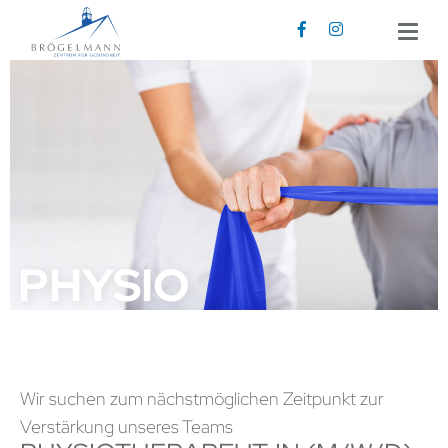
BRÖGELMANN
LEISTUNGEN
JOBS
KONTAKT
REZEPT SENDEN
PHYSIO
Rezeption Physiotherapie
02191 62595
info@zfg-broegelmann.de
Rückenzentrum
02191 5926601
Wir suchen zum nächstmöglichen Zeitpunkt zur
rz@zfg-broegelmann.de
Verstärkung unseres Teams